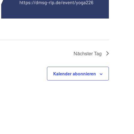
g
a
t
i
o
n
Nächster Tag
Kalender abonnieren