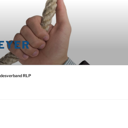
EYER
desverband RLP