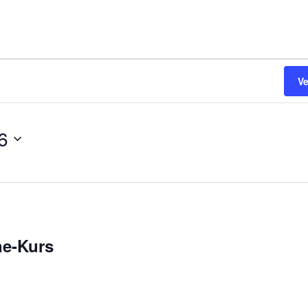
V
6
ne-Kurs