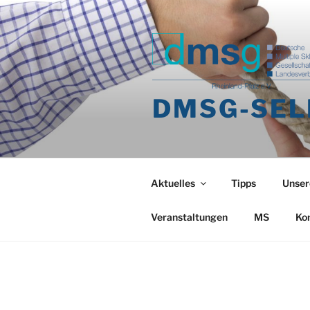
Zum
Inhalt
springen
DMSG-SEL
Aktuelles
Tipps
Unser
Veranstaltungen
MS
Ko